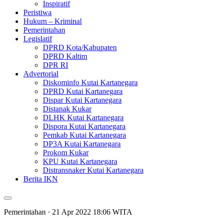
Inspiratif
Peristiwa
Hukum – Kriminal
Pemerintahan
Legislatif
DPRD Kota/Kabupaten
DPRD Kaltim
DPR RI
Advertorial
Diskominfo Kutai Kartanegara
DPRD Kutai Kartanegara
Dispar Kutai Kartanegara
Distanak Kukar
DLHK Kutai Kartanegara
Dispora Kutai Kartanegara
Pemkab Kutai Kartanegara
DP3A Kutai Kartanegara
Prokom Kukar
KPU Kutai Kartanegara
Distransnaker Kutai Kartanegara
Berita IKN
Pemerintahan
· 21 Apr 2022
18:06
WITA