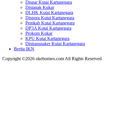
Dispar Kutai Kartanegara
Distanak Kukar
DLHK Kutai Kartanegara
Dispora Kutai Kartanegara
Pemkab Kutai Kartanegara
DP3A Kutai Kartanegara
Prokom Kukar
KPU Kutai Kartanegara
Distransnaker Kutai Kartanegara
Berita IKN
Copyright ©2026 okeborneo.com All Rights Reserved