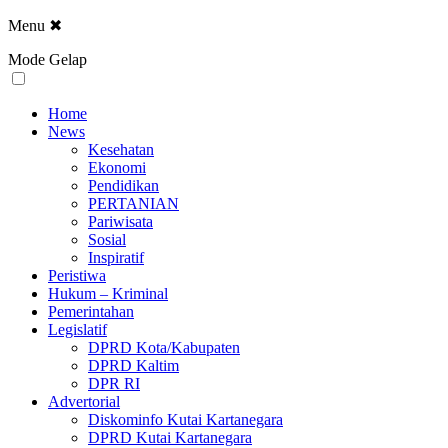
Menu
✖
Mode Gelap
Home
News
Kesehatan
Ekonomi
Pendidikan
PERTANIAN
Pariwisata
Sosial
Inspiratif
Peristiwa
Hukum – Kriminal
Pemerintahan
Legislatif
DPRD Kota/Kabupaten
DPRD Kaltim
DPR RI
Advertorial
Diskominfo Kutai Kartanegara
DPRD Kutai Kartanegara