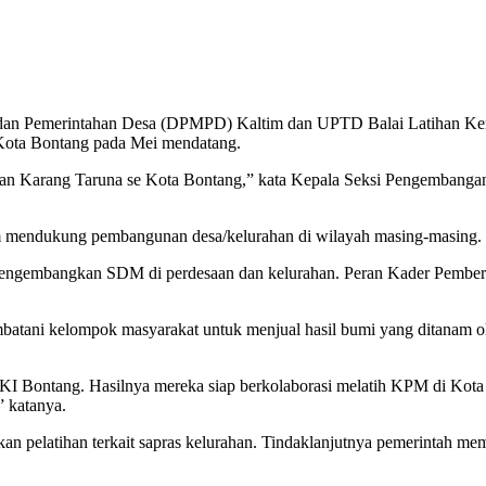
Pemerintahan Desa (DPMPD) Kaltim dan UPTD Balai Latihan Kerja 
Kota Bontang pada Mei mendatang.
dan Karang Taruna se Kota Bontang,” kata Kepala Seksi Pengembang
am mendukung pembangunan desa/kelurahan di wilayah masing-masing.
ngembangkan SDM di perdesaan dan kelurahan. Peran Kader Pemberd
batani kelompok masyarakat untuk menjual hasil bumi yang ditanam ol
KI Bontang. Hasilnya mereka siap berkolaborasi melatih KPM di Kota B
” katanya.
kan pelatihan terkait sapras kelurahan. Tindaklanjutnya pemerintah m