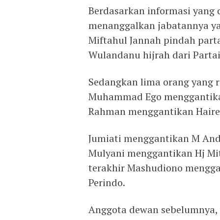
Berdasarkan informasi yang
menanggalkan jabatannya yai
Miftahul Jannah pindah parta
Wulandanu hijrah dari Partai
Sedangkan lima orang yang r
Muhammad Ego menggantikan F
Rahman menggantikan Hairend
Jumiati menggantikan M Andi F
Mulyani menggantikan Hj Mitf
terakhir Mashudiono menggan
Perindo.
Anggota dewan sebelumnya, y