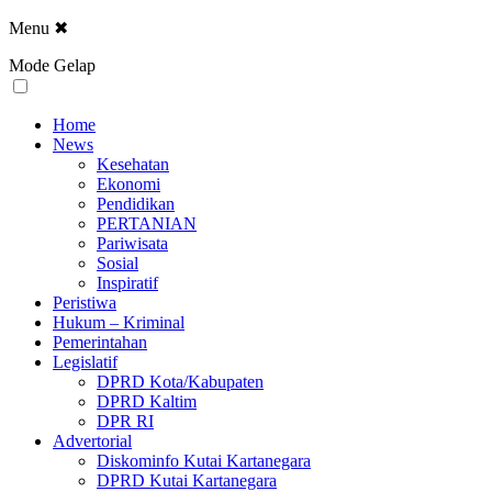
Menu
✖
Mode Gelap
Home
News
Kesehatan
Ekonomi
Pendidikan
PERTANIAN
Pariwisata
Sosial
Inspiratif
Peristiwa
Hukum – Kriminal
Pemerintahan
Legislatif
DPRD Kota/Kabupaten
DPRD Kaltim
DPR RI
Advertorial
Diskominfo Kutai Kartanegara
DPRD Kutai Kartanegara