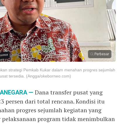
Perbesar
askan strategi Pemkab Kukar dalam menahan progres sejumlah
pusat tersedia. (Angga/okeborneo.com)
RTANEGARA —
Dana transfer pusat yang
3 persen dari total rencana. Kondisi itu
han progres sejumlah kegiatan yang
ar pelaksanaan program tidak menimbulkan