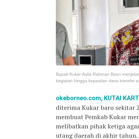
Bupati Kukar Aulia Rahman Basri menjel
kegiatan hingga kepastian dana transfer 
okeborneo.com, KUTAI KA
diterima Kukar baru sekitar 2
membuat Pemkab Kukar mena
melibatkan pihak ketiga ag
utang daerah di akhir tahun.