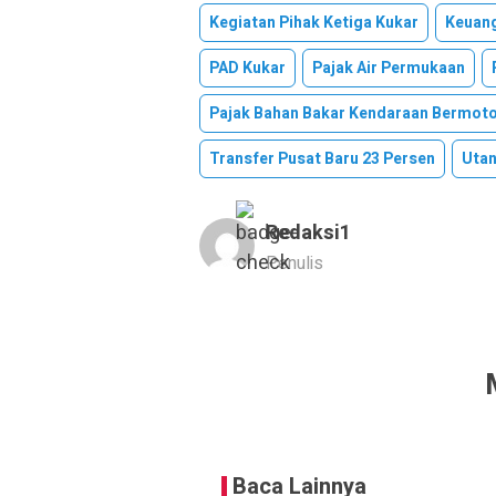
Kegiatan Pihak Ketiga Kukar
Keuang
PAD Kukar
Pajak Air Permukaan
Pajak Bahan Bakar Kendaraan Bermot
Transfer Pusat Baru 23 Persen
Utan
Redaksi1
Penulis
Baca Lainnya