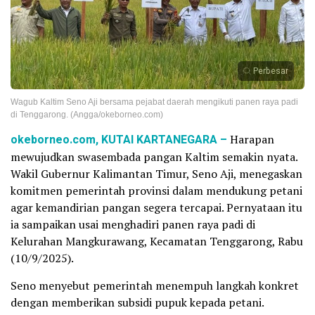
Perbesar
Wagub Kaltim Seno Aji bersama pejabat daerah mengikuti panen raya padi
di Tenggarong. (Angga/okeborneo.com)
okeborneo.com, KUTAI KARTANEGARA –
Harapan
mewujudkan swasembada pangan Kaltim semakin nyata.
Wakil Gubernur Kalimantan Timur, Seno Aji, menegaskan
komitmen pemerintah provinsi dalam mendukung petani
agar kemandirian pangan segera tercapai. Pernyataan itu
ia sampaikan usai menghadiri panen raya padi di
Kelurahan Mangkurawang, Kecamatan Tenggarong, Rabu
(10/9/2025).
Seno menyebut pemerintah menempuh langkah konkret
dengan memberikan subsidi pupuk kepada petani.