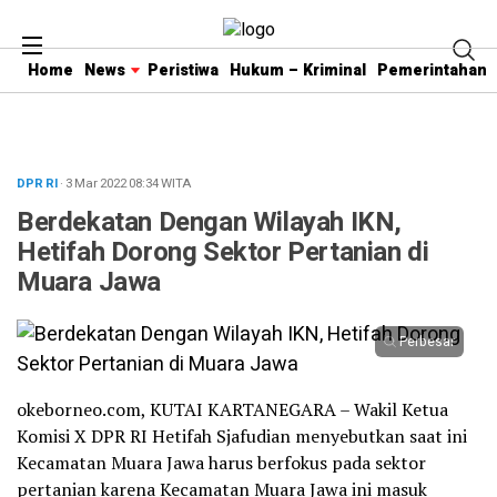
Home
News
Peristiwa
Hukum – Kriminal
Pemerintahan
DPR RI
· 3 Mar 2022
08:34
WITA
Berdekatan Dengan Wilayah IKN,
Hetifah Dorong Sektor Pertanian di
Muara Jawa
Perbesar
okeborneo.com, KUTAI KARTANEGARA – Wakil Ketua
Komisi X DPR RI Hetifah Sjafudian menyebutkan saat ini
Kecamatan Muara Jawa harus berfokus pada sektor
pertanian karena Kecamatan Muara Jawa ini masuk