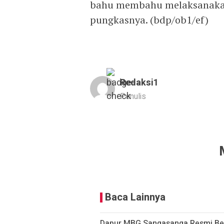
bahu membahu melaksanakan
pungkasnya. (bdp/ob1/ef)
Redaksi1
Penulis
Baca Lainnya
Dapur MBG Sangasanga Resmi Ber