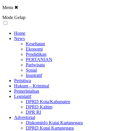
Menu
✖
Mode Gelap
Home
News
Kesehatan
Ekonomi
Pendidikan
PERTANIAN
Pariwisata
Sosial
Inspiratif
Peristiwa
Hukum – Kriminal
Pemerintahan
Legislatif
DPRD Kota/Kabupaten
DPRD Kaltim
DPR RI
Advertorial
Diskominfo Kutai Kartanegara
DPRD Kutai Kartanegara