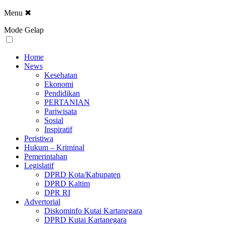
Menu
✖
Mode Gelap
Home
News
Kesehatan
Ekonomi
Pendidikan
PERTANIAN
Pariwisata
Sosial
Inspiratif
Peristiwa
Hukum – Kriminal
Pemerintahan
Legislatif
DPRD Kota/Kabupaten
DPRD Kaltim
DPR RI
Advertorial
Diskominfo Kutai Kartanegara
DPRD Kutai Kartanegara