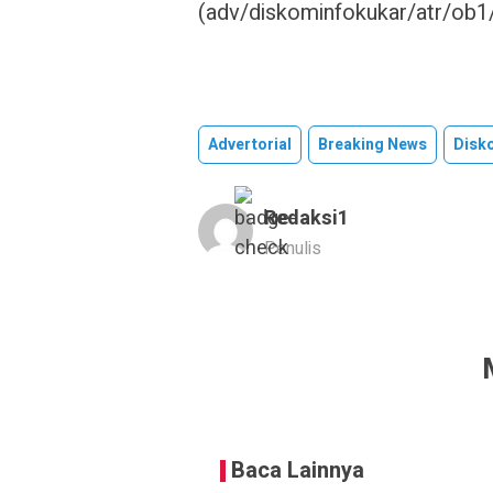
(adv/diskominfokukar/atr/ob1
Advertorial
Breaking News
Disk
Redaksi1
Penulis
Baca Lainnya