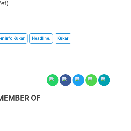
/ef)
ominfo Kukar
Headline.
Kukar
MEMBER OF