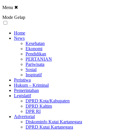
Menu
✖
Mode Gelap
Home
News
Kesehatan
Ekonomi
Pendidikan
PERTANIAN
Pariwisata
Sosial
Inspiratif
Peristiwa
Hukum – Kriminal
Pemerintahan
Legislatif
DPRD Kota/Kabupaten
DPRD Kaltim
DPR RI
Advertorial
Diskominfo Kutai Kartanegara
DPRD Kutai Kartanegara