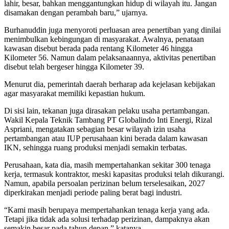
lahir, besar, bahkan menggantungkan hidup di wilayah itu. Jangan
disamakan dengan perambah baru,” ujarnya.
Burhanuddin juga menyoroti perluasan area penertiban yang dinilai
menimbulkan kebingungan di masyarakat. Awalnya, penataan
kawasan disebut berada pada rentang Kilometer 46 hingga
Kilometer 56. Namun dalam pelaksanaannya, aktivitas penertiban
disebut telah bergeser hingga Kilometer 39.
Menurut dia, pemerintah daerah berharap ada kejelasan kebijakan
agar masyarakat memiliki kepastian hukum.
Di sisi lain, tekanan juga dirasakan pelaku usaha pertambangan.
Wakil Kepala Teknik Tambang PT Globalindo Inti Energi, Rizal
Aspriani, mengatakan sebagian besar wilayah izin usaha
pertambangan atau IUP perusahaan kini berada dalam kawasan
IKN, sehingga ruang produksi menjadi semakin terbatas.
Perusahaan, kata dia, masih mempertahankan sekitar 300 tenaga
kerja, termasuk kontraktor, meski kapasitas produksi telah dikurangi.
Namun, apabila persoalan perizinan belum terselesaikan, 2027
diperkirakan menjadi periode paling berat bagi industri.
“Kami masih berupaya mempertahankan tenaga kerja yang ada.
Tetapi jika tidak ada solusi terhadap perizinan, dampaknya akan
semakin besar pada tahun depan,” katanya.