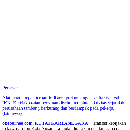
Perbesar
Alat berat tampak terparkir di area pertambangan sekitar wilayah
IKN. Ketidakpastian perizinan disebut membuat aktivitas sejumlah
perusahaan tambang berkurang dan berdampak pada pekerja.
(Istimewa)
okeborneo.com, KUTAI KARTANEGARA
–
Transisi kebijakan
di kawasan Ibu Kota Nusantara mulai dirasakan pelaku usaha dan