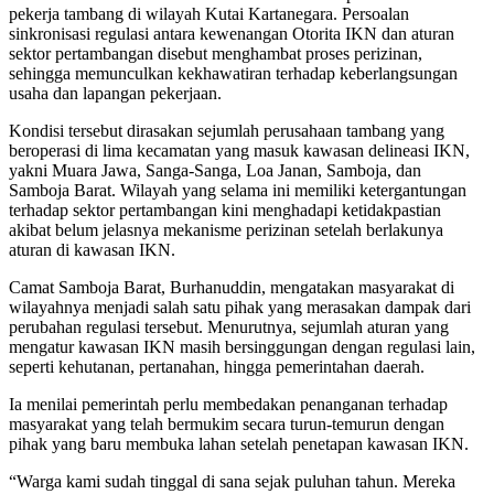
pekerja tambang di wilayah Kutai Kartanegara. Persoalan
sinkronisasi regulasi antara kewenangan Otorita IKN dan aturan
sektor pertambangan disebut menghambat proses perizinan,
sehingga memunculkan kekhawatiran terhadap keberlangsungan
usaha dan lapangan pekerjaan.
Kondisi tersebut dirasakan sejumlah perusahaan tambang yang
beroperasi di lima kecamatan yang masuk kawasan delineasi IKN,
yakni Muara Jawa, Sanga-Sanga, Loa Janan, Samboja, dan
Samboja Barat. Wilayah yang selama ini memiliki ketergantungan
terhadap sektor pertambangan kini menghadapi ketidakpastian
akibat belum jelasnya mekanisme perizinan setelah berlakunya
aturan di kawasan IKN.
Camat Samboja Barat, Burhanuddin, mengatakan masyarakat di
wilayahnya menjadi salah satu pihak yang merasakan dampak dari
perubahan regulasi tersebut. Menurutnya, sejumlah aturan yang
mengatur kawasan IKN masih bersinggungan dengan regulasi lain,
seperti kehutanan, pertanahan, hingga pemerintahan daerah.
Ia menilai pemerintah perlu membedakan penanganan terhadap
masyarakat yang telah bermukim secara turun-temurun dengan
pihak yang baru membuka lahan setelah penetapan kawasan IKN.
“Warga kami sudah tinggal di sana sejak puluhan tahun. Mereka