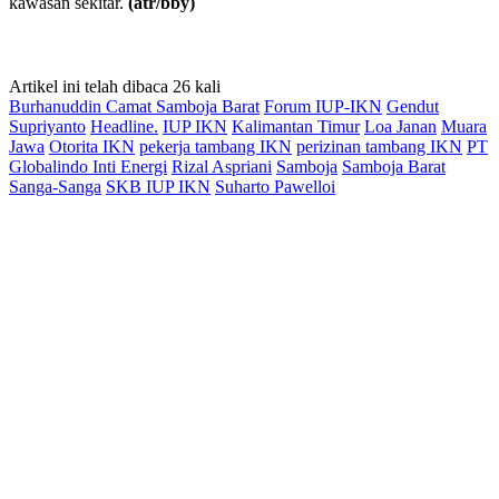
kawasan sekitar.
(atr/bby)
Artikel ini telah dibaca 26 kali
Burhanuddin Camat Samboja Barat
Forum IUP-IKN
Gendut
Supriyanto
Headline.
IUP IKN
Kalimantan Timur
Loa Janan
Muara
Jawa
Otorita IKN
pekerja tambang IKN
perizinan tambang IKN
PT
Globalindo Inti Energi
Rizal Aspriani
Samboja
Samboja Barat
Sanga-Sanga
SKB IUP IKN
Suharto Pawelloi