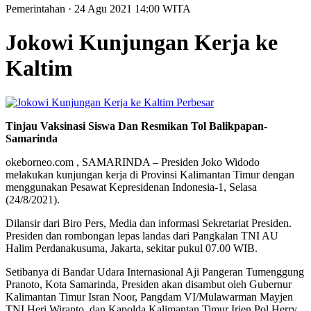
Pemerintahan
· 24 Agu 2021
14:00
WITA
Jokowi Kunjungan Kerja ke
Kaltim
Perbesar
Tinjau Vaksinasi Siswa Dan Resmikan Tol Balikpapan-
Samarinda
okeborneo.com , SAMARINDA – Presiden Joko Widodo
melakukan kunjungan kerja di Provinsi Kalimantan Timur dengan
menggunakan Pesawat Kepresidenan Indonesia-1, Selasa
(24/8/2021).
Dilansir dari Biro Pers, Media dan informasi Sekretariat Presiden.
Presiden dan rombongan lepas landas dari Pangkalan TNI AU
Halim Perdanakusuma, Jakarta, sekitar pukul 07.00 WIB.
Setibanya di Bandar Udara Internasional Aji Pangeran Tumenggung
Pranoto, Kota Samarinda, Presiden akan disambut oleh Gubernur
Kalimantan Timur Isran Noor, Pangdam VI/Mulawarman Mayjen
TNI Heri Wiranto, dan Kapolda Kalimantan Timur Irjen Pol Herry