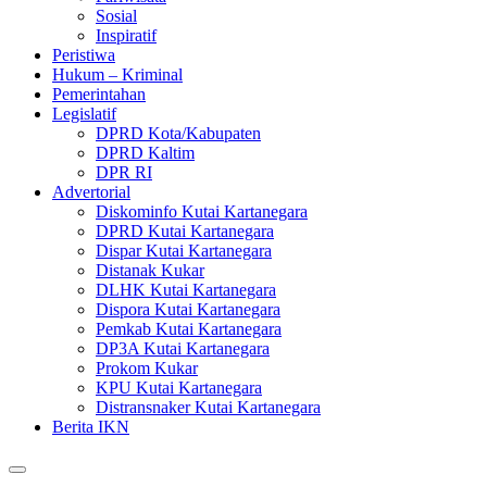
Sosial
Inspiratif
Peristiwa
Hukum – Kriminal
Pemerintahan
Legislatif
DPRD Kota/Kabupaten
DPRD Kaltim
DPR RI
Advertorial
Diskominfo Kutai Kartanegara
DPRD Kutai Kartanegara
Dispar Kutai Kartanegara
Distanak Kukar
DLHK Kutai Kartanegara
Dispora Kutai Kartanegara
Pemkab Kutai Kartanegara
DP3A Kutai Kartanegara
Prokom Kukar
KPU Kutai Kartanegara
Distransnaker Kutai Kartanegara
Berita IKN