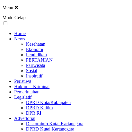
Menu
✖
Mode Gelap
Home
News
Kesehatan
Ekonomi
Pendidikan
PERTANIAN
Pariwisata
Sosial
Inspiratif
Peristiwa
Hukum – Kriminal
Pemerintahan
Legislatif
DPRD Kota/Kabupaten
DPRD Kaltim
DPR RI
Advertorial
Diskominfo Kutai Kartanegara
DPRD Kutai Kartanegara