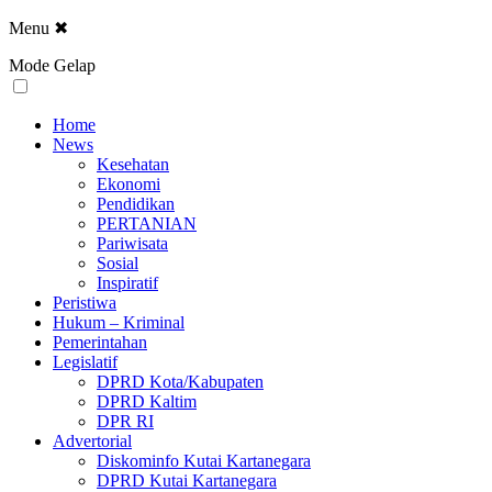
Menu
✖
Mode Gelap
Home
News
Kesehatan
Ekonomi
Pendidikan
PERTANIAN
Pariwisata
Sosial
Inspiratif
Peristiwa
Hukum – Kriminal
Pemerintahan
Legislatif
DPRD Kota/Kabupaten
DPRD Kaltim
DPR RI
Advertorial
Diskominfo Kutai Kartanegara
DPRD Kutai Kartanegara