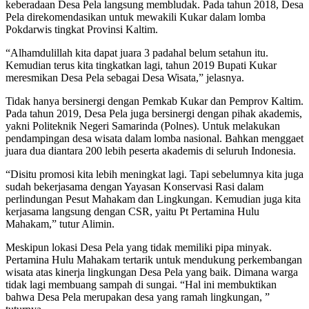
keberadaan Desa Pela langsung membludak. Pada tahun 2018, Desa
Pela direkomendasikan untuk mewakili Kukar dalam lomba
Pokdarwis tingkat Provinsi Kaltim.
“Alhamdulillah kita dapat juara 3 padahal belum setahun itu.
Kemudian terus kita tingkatkan lagi, tahun 2019 Bupati Kukar
meresmikan Desa Pela sebagai Desa Wisata,” jelasnya.
Tidak hanya bersinergi dengan Pemkab Kukar dan Pemprov Kaltim.
Pada tahun 2019, Desa Pela juga bersinergi dengan pihak akademis,
yakni Politeknik Negeri Samarinda (Polnes). Untuk melakukan
pendampingan desa wisata dalam lomba nasional. Bahkan menggaet
juara dua diantara 200 lebih peserta akademis di seluruh Indonesia.
“Disitu promosi kita lebih meningkat lagi. Tapi sebelumnya kita juga
sudah bekerjasama dengan Yayasan Konservasi Rasi dalam
perlindungan Pesut Mahakam dan Lingkungan. Kemudian juga kita
kerjasama langsung dengan CSR, yaitu Pt Pertamina Hulu
Mahakam,” tutur Alimin.
Meskipun lokasi Desa Pela yang tidak memiliki pipa minyak.
Pertamina Hulu Mahakam tertarik untuk mendukung perkembangan
wisata atas kinerja lingkungan Desa Pela yang baik. Dimana warga
tidak lagi membuang sampah di sungai. “Hal ini membuktikan
bahwa Desa Pela merupakan desa yang ramah lingkungan, ”