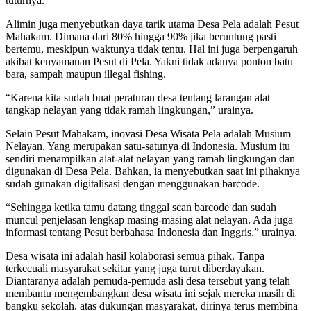
tuturnya.
Alimin juga menyebutkan daya tarik utama Desa Pela adalah Pesut
Mahakam. Dimana dari 80% hingga 90% jika beruntung pasti
bertemu, meskipun waktunya tidak tentu. Hal ini juga berpengaruh
akibat kenyamanan Pesut di Pela. Yakni tidak adanya ponton batu
bara, sampah maupun illegal fishing.
“Karena kita sudah buat peraturan desa tentang larangan alat
tangkap nelayan yang tidak ramah lingkungan,” urainya.
Selain Pesut Mahakam, inovasi Desa Wisata Pela adalah Musium
Nelayan. Yang merupakan satu-satunya di Indonesia. Musium itu
sendiri menampilkan alat-alat nelayan yang ramah lingkungan dan
digunakan di Desa Pela. Bahkan, ia menyebutkan saat ini pihaknya
sudah gunakan digitalisasi dengan menggunakan barcode.
“Sehingga ketika tamu datang tinggal scan barcode dan sudah
muncul penjelasan lengkap masing-masing alat nelayan. Ada juga
informasi tentang Pesut berbahasa Indonesia dan Inggris,” urainya.
Desa wisata ini adalah hasil kolaborasi semua pihak. Tanpa
terkecuali masyarakat sekitar yang juga turut diberdayakan.
Diantaranya adalah pemuda-pemuda asli desa tersebut yang telah
membantu mengembangkan desa wisata ini sejak mereka masih di
bangku sekolah. atas dukungan masyarakat, dirinya terus membina