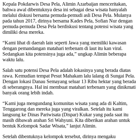
Kepala Pokdarwis Desa Pela, Alimin Azarbaijan menceritakan,
bahwa awal dibentuknya desa ini sebagai desa wisata hanyalah
melalui diskusi bersama pemuda-pemudi asli Desa Pela. Mulanya
pada tahun 2017, dirinya bersama Kades Pela, Sofian Nur dengan
pemuda-pemuda Desa Pela berdiskusi tentang potensi wisata yang
dimiliki desa mereka.
“Kami lihat di daerah lain seperti Jawa yang memiliki kawasan
dengan pemandangan matahari terbenam di laut itu kan viral.
Sedangkan kita potensinya juga ada,” ungkap Alimin beberapa
waktu lalu.
Salah satu potensi Desa Pela adalah lokasinya yang berada diatas
rawa. Kemudian tempat Pesut Mahakam lalu lalang di Sungai Pela.
Dengan lokasi Danau Semayang seluar 13 Ribu hektar yang berada
di seberangnya. Hal ini membuat matahari terbenam yang dinikmati
banyak orang lebih indah.
“Kami juga mengundang komunitas wisata yang ada di Kaltim,
Tenggarong dan mereka juga yang viralkan. Setelah itu kami
langsung ke Dinas Pariwisata (Dispar) Kukar yang pada saat itu
masih dibawah arahan Sri Wahyuni. Kita diberikan arahan untuk
bentuk Kelompok Sadar Wisata,” lanjut Alimin.
Setelah dibentuknya kelompok tersebut, dirinya mengaku