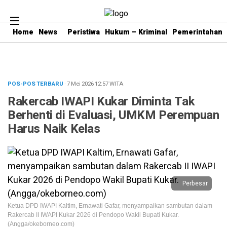
Home
News
Peristiwa
Hukum – Kriminal
Pemerintahan
POS-POS TERBARU
· 7 Mei 2026
12:57
WITA
Rakercab IWAPI Kukar Diminta Tak
Berhenti di Evaluasi, UMKM Perempuan
Harus Naik Kelas
Perbesar
Ketua DPD IWAPI Kaltim, Ernawati Gafar, menyampaikan sambutan dalam
Rakercab II IWAPI Kukar 2026 di Pendopo Wakil Bupati Kukar.
(Angga/okeborneo.com)