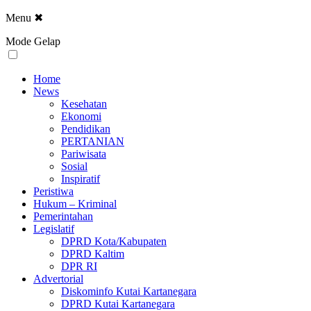
Menu
✖
Mode Gelap
Home
News
Kesehatan
Ekonomi
Pendidikan
PERTANIAN
Pariwisata
Sosial
Inspiratif
Peristiwa
Hukum – Kriminal
Pemerintahan
Legislatif
DPRD Kota/Kabupaten
DPRD Kaltim
DPR RI
Advertorial
Diskominfo Kutai Kartanegara
DPRD Kutai Kartanegara