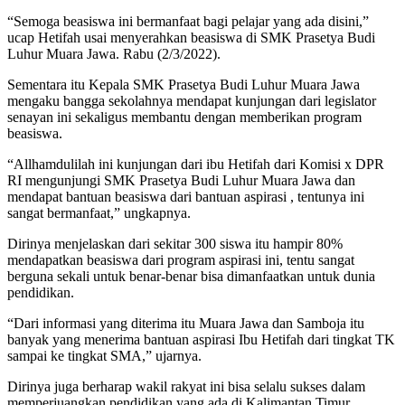
“Semoga beasiswa ini bermanfaat bagi pelajar yang ada disini,”
ucap Hetifah usai menyerahkan beasiswa di SMK Prasetya Budi
Luhur Muara Jawa. Rabu (2/3/2022).
Sementara itu Kepala SMK Prasetya Budi Luhur Muara Jawa
mengaku bangga sekolahnya mendapat kunjungan dari legislator
senayan ini sekaligus membantu dengan memberikan program
beasiswa.
“Allhamdulilah ini kunjungan dari ibu Hetifah dari Komisi x DPR
RI mengunjungi SMK Prasetya Budi Luhur Muara Jawa dan
mendapat bantuan beasiswa dari bantuan aspirasi , tentunya ini
sangat bermanfaat,” ungkapnya.
Dirinya menjelaskan dari sekitar 300 siswa itu hampir 80%
mendapatkan beasiswa dari program aspirasi ini, tentu sangat
berguna sekali untuk benar-benar bisa dimanfaatkan untuk dunia
pendidikan.
“Dari informasi yang diterima itu Muara Jawa dan Samboja itu
banyak yang menerima bantuan aspirasi Ibu Hetifah dari tingkat TK
sampai ke tingkat SMA,” ujarnya.
Dirinya juga berharap wakil rakyat ini bisa selalu sukses dalam
memperjuangkan pendidikan yang ada di Kalimantan Timur.