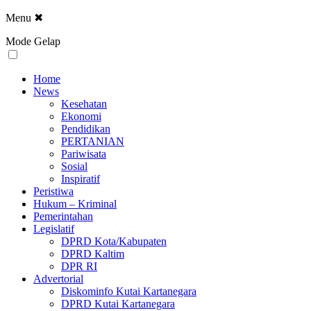
Menu
✖
Mode Gelap
Home
News
Kesehatan
Ekonomi
Pendidikan
PERTANIAN
Pariwisata
Sosial
Inspiratif
Peristiwa
Hukum – Kriminal
Pemerintahan
Legislatif
DPRD Kota/Kabupaten
DPRD Kaltim
DPR RI
Advertorial
Diskominfo Kutai Kartanegara
DPRD Kutai Kartanegara