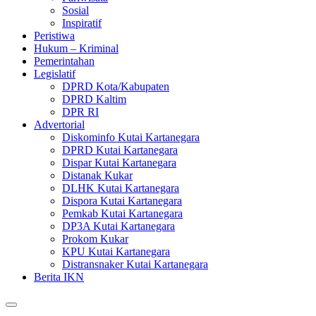
Sosial
Inspiratif
Peristiwa
Hukum – Kriminal
Pemerintahan
Legislatif
DPRD Kota/Kabupaten
DPRD Kaltim
DPR RI
Advertorial
Diskominfo Kutai Kartanegara
DPRD Kutai Kartanegara
Dispar Kutai Kartanegara
Distanak Kukar
DLHK Kutai Kartanegara
Dispora Kutai Kartanegara
Pemkab Kutai Kartanegara
DP3A Kutai Kartanegara
Prokom Kukar
KPU Kutai Kartanegara
Distransnaker Kutai Kartanegara
Berita IKN