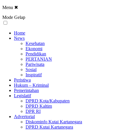
Menu
✖
Mode Gelap
Home
News
Kesehatan
Ekonomi
Pendidikan
PERTANIAN
Pariwisata
Sosial
Inspiratif
Peristiwa
Hukum – Kriminal
Pemerintahan
Legislatif
DPRD Kota/Kabupaten
DPRD Kaltim
DPR RI
Advertorial
Diskominfo Kutai Kartanegara
DPRD Kutai Kartanegara