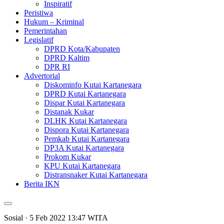
Inspiratif
Peristiwa
Hukum – Kriminal
Pemerintahan
Legislatif
DPRD Kota/Kabupaten
DPRD Kaltim
DPR RI
Advertorial
Diskominfo Kutai Kartanegara
DPRD Kutai Kartanegara
Dispar Kutai Kartanegara
Distanak Kukar
DLHK Kutai Kartanegara
Dispora Kutai Kartanegara
Pemkab Kutai Kartanegara
DP3A Kutai Kartanegara
Prokom Kukar
KPU Kutai Kartanegara
Distransnaker Kutai Kartanegara
Berita IKN
Sosial
· 5 Feb 2022
13:47
WITA