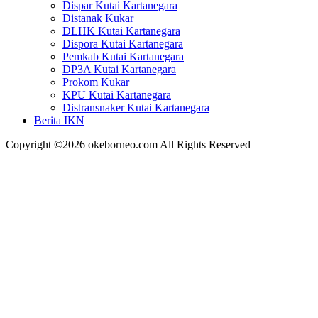
Dispar Kutai Kartanegara
Distanak Kukar
DLHK Kutai Kartanegara
Dispora Kutai Kartanegara
Pemkab Kutai Kartanegara
DP3A Kutai Kartanegara
Prokom Kukar
KPU Kutai Kartanegara
Distransnaker Kutai Kartanegara
Berita IKN
Copyright ©2026 okeborneo.com All Rights Reserved