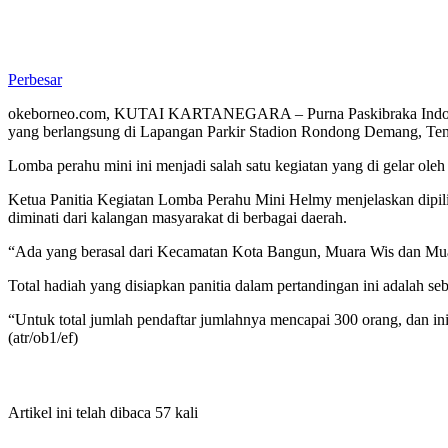
Perbesar
okeborneo.com, KUTAI KARTANEGARA – Purna Paskibraka Indonesia 
yang berlangsung di Lapangan Parkir Stadion Rondong Demang, Te
Lomba perahu mini ini menjadi salah satu kegiatan yang di gelar ol
Ketua Panitia Kegiatan Lomba Perahu Mini Helmy menjelaskan dipili
diminati dari kalangan masyarakat di berbagai daerah.
“Ada yang berasal dari Kecamatan Kota Bangun, Muara Wis dan Muara 
Total hadiah yang disiapkan panitia dalam pertandingan ini adalah se
“Untuk total jumlah pendaftar jumlahnya mencapai 300 orang, dan ini
(atr/ob1/ef)
Artikel ini telah dibaca 57 kali