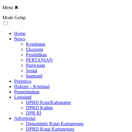
Menu
✖
Mode Gelap
Home
News
Kesehatan
Ekonomi
Pendidikan
PERTANIAN
Pariwisata
Sosial
Inspiratif
Peristiwa
Hukum – Kriminal
Pemerintahan
Legislatif
DPRD Kota/Kabupaten
DPRD Kaltim
DPR RI
Advertorial
Diskominfo Kutai Kartanegara
DPRD Kutai Kartanegara