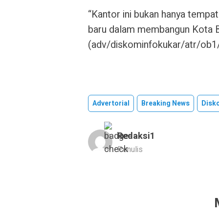
“Kantor ini bukan hanya tempat
baru dalam membangun Kota Bang
(adv/diskominfokukar/atr/ob1
Advertorial
Breaking News
Disk
Redaksi1
Penulis