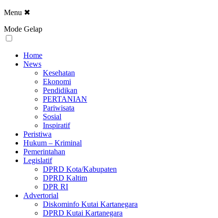
Menu
✖
Mode Gelap
Home
News
Kesehatan
Ekonomi
Pendidikan
PERTANIAN
Pariwisata
Sosial
Inspiratif
Peristiwa
Hukum – Kriminal
Pemerintahan
Legislatif
DPRD Kota/Kabupaten
DPRD Kaltim
DPR RI
Advertorial
Diskominfo Kutai Kartanegara
DPRD Kutai Kartanegara