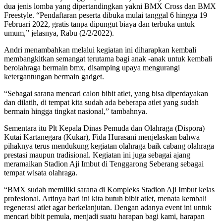
dua jenis lomba yang dipertandingkan yakni BMX Cross dan BMX
Freestyle. “Pendaftaran peserta dibuka mulai tanggal 6 hingga 19
Februari 2022, gratis tanpa dipungut biaya dan terbuka untuk
umum,” jelasnya, Rabu (2/2/2022).
Andri menambahkan melalui kegiatan ini diharapkan kembali
membangkitkan semangat terutama bagi anak -anak untuk kembali
berolahraga bermain bmx, disamping upaya mengurangi
ketergantungan bermain gadget.
“Sebagai sarana mencari calon bibit atlet, yang bisa diperdayakan
dan dilatih, di tempat kita sudah ada beberapa atlet yang sudah
bermain hingga tingkat nasional,” tambahnya.
Sementara itu Plt Kepala Dinas Pemuda dan Olahraga (Dispora)
Kutai Kartanegara (Kukar), Fida Hurasani menjelaskan bahwa
pihaknya terus mendukung kegiatan olahraga baik cabang olahraga
prestasi maupun tradisional. Kegiatan ini juga sebagai ajang
meramaikan Stadion Aji Imbut di Tenggarong Seberang sebagai
tempat wisata olahraga.
“BMX sudah memiliki sarana di Kompleks Stadion Aji Imbut kelas
profesional. Artinya hari ini kita butuh bibit atlet, menata kembali
regenerasi atlet agar berkelanjutan. Dengan adanya event ini untuk
mencari bibit pemula, menjadi suatu harapan bagi kami, harapan