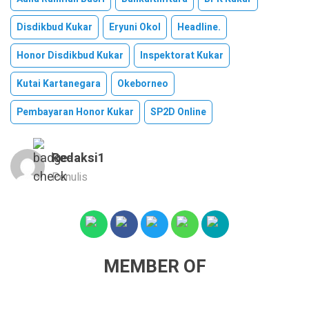
Disdikbud Kukar
Eryuni Okol
Headline.
Honor Disdikbud Kukar
Inspektorat Kukar
Kutai Kartanegara
Okeborneo
Pembayaran Honor Kukar
SP2D Online
Redaksi1
Penulis
MEMBER OF