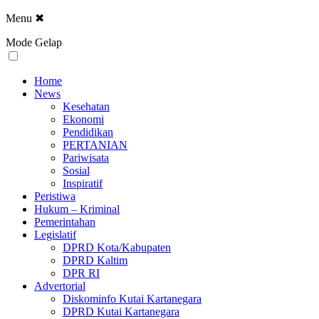
Menu
✖
Mode Gelap
Home
News
Kesehatan
Ekonomi
Pendidikan
PERTANIAN
Pariwisata
Sosial
Inspiratif
Peristiwa
Hukum – Kriminal
Pemerintahan
Legislatif
DPRD Kota/Kabupaten
DPRD Kaltim
DPR RI
Advertorial
Diskominfo Kutai Kartanegara
DPRD Kutai Kartanegara