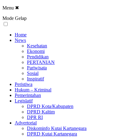
Menu
✖
Mode Gelap
Home
News
Kesehatan
Ekonomi
Pendidikan
PERTANIAN
Pariwisata
Sosial
Inspiratif
Peristiwa
Hukum – Kriminal
Pemerintahan
Legislatif
DPRD Kota/Kabupaten
DPRD Kaltim
DPR RI
Advertorial
Diskominfo Kutai Kartanegara
DPRD Kutai Kartanegara