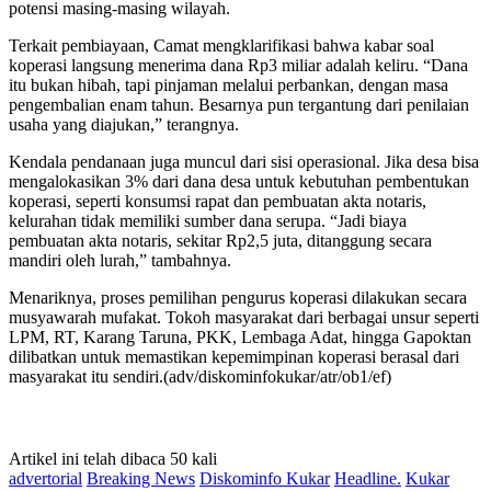
potensi masing-masing wilayah.
Terkait pembiayaan, Camat mengklarifikasi bahwa kabar soal
koperasi langsung menerima dana Rp3 miliar adalah keliru. “Dana
itu bukan hibah, tapi pinjaman melalui perbankan, dengan masa
pengembalian enam tahun. Besarnya pun tergantung dari penilaian
usaha yang diajukan,” terangnya.
Kendala pendanaan juga muncul dari sisi operasional. Jika desa bisa
mengalokasikan 3% dari dana desa untuk kebutuhan pembentukan
koperasi, seperti konsumsi rapat dan pembuatan akta notaris,
kelurahan tidak memiliki sumber dana serupa. “Jadi biaya
pembuatan akta notaris, sekitar Rp2,5 juta, ditanggung secara
mandiri oleh lurah,” tambahnya.
Menariknya, proses pemilihan pengurus koperasi dilakukan secara
musyawarah mufakat. Tokoh masyarakat dari berbagai unsur seperti
LPM, RT, Karang Taruna, PKK, Lembaga Adat, hingga Gapoktan
dilibatkan untuk memastikan kepemimpinan koperasi berasal dari
masyarakat itu sendiri.(adv/diskominfokukar/atr/ob1/ef)
Artikel ini telah dibaca 50 kali
advertorial
Breaking News
Diskominfo Kukar
Headline.
Kukar