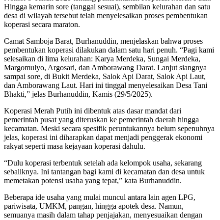
Hingga kemarin sore (tanggal sesuai), sembilan kelurahan dan satu
desa di wilayah tersebut telah menyelesaikan proses pembentukan
koperasi secara maraton.
Camat Samboja Barat, Burhanuddin, menjelaskan bahwa proses
pembentukan koperasi dilakukan dalam satu hari penuh. “Pagi kami
selesaikan di lima kelurahan: Karya Merdeka, Sungai Merdeka,
Margomulyo, Argosari, dan Amborawang Darat. Lanjut siangnya
sampai sore, di Bukit Merdeka, Salok Api Darat, Salok Api Laut,
dan Amborawang Laut. Hari ini tinggal menyelesaikan Desa Tani
Bhakti,” jelas Burhanuddin, Kamis (29/5/2025).
Koperasi Merah Putih ini dibentuk atas dasar mandat dari
pemerintah pusat yang diteruskan ke pemerintah daerah hingga
kecamatan. Meski secara spesifik peruntukannya belum sepenuhnya
jelas, koperasi ini diharapkan dapat menjadi penggerak ekonomi
rakyat seperti masa kejayaan koperasi dahulu.
“Dulu koperasi terbentuk setelah ada kelompok usaha, sekarang
sebaliknya. Ini tantangan bagi kami di kecamatan dan desa untuk
memetakan potensi usaha yang tepat,” kata Burhanuddin.
Beberapa ide usaha yang mulai muncul antara lain agen LPG,
pariwisata, UMKM, pangan, hingga apotek desa. Namun,
semuanya masih dalam tahap penjajakan, menyesuaikan dengan