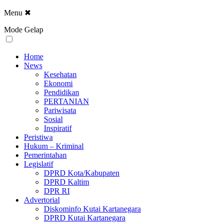
Menu
✖
Mode Gelap
Home
News
Kesehatan
Ekonomi
Pendidikan
PERTANIAN
Pariwisata
Sosial
Inspiratif
Peristiwa
Hukum – Kriminal
Pemerintahan
Legislatif
DPRD Kota/Kabupaten
DPRD Kaltim
DPR RI
Advertorial
Diskominfo Kutai Kartanegara
DPRD Kutai Kartanegara