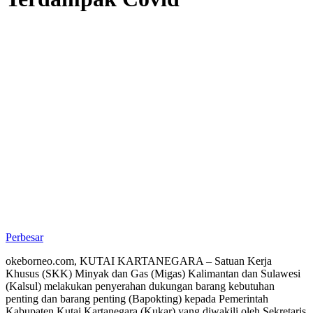
Perbesar
okeborneo.com, KUTAI KARTANEGARA – Satuan Kerja
Khusus (SKK) Minyak dan Gas (Migas) Kalimantan dan Sulawesi
(Kalsul) melakukan penyerahan dukungan barang kebutuhan
penting dan barang penting (Bapokting) kepada Pemerintah
Kabupaten Kutai Kartanegara (Kukar) yang diwakili oleh Sekretaris