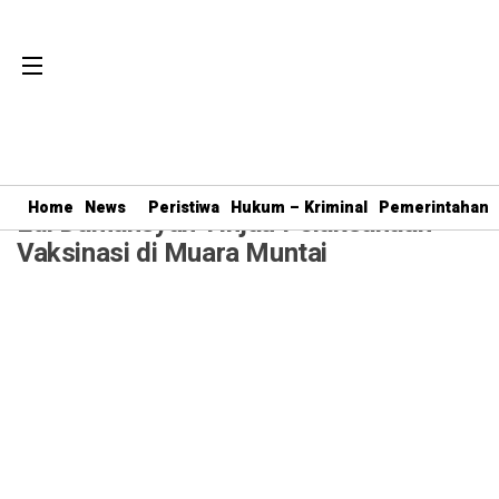
PEMKAB KUTAI KARTANEGARA
· 8 Okt 2021
17:23
WITA
Home
News
Peristiwa
Hukum – Kriminal
Pemerintahan
Edi Damansyah Tinjau Pelaksanaan
Vaksinasi di Muara Muntai