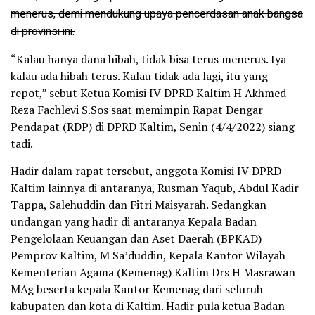
menerus, demi mendukung upaya pencerdasan anak bangsa
di provinsi ini.
“Kalau hanya dana hibah, tidak bisa terus menerus. Iya
kalau ada hibah terus. Kalau tidak ada lagi, itu yang
repot,” sebut Ketua Komisi IV DPRD Kaltim H Akhmed
Reza Fachlevi S.Sos saat memimpin Rapat Dengar
Pendapat (RDP) di DPRD Kaltim, Senin (4/4/2022) siang
tadi.
Hadir dalam rapat tersebut, anggota Komisi IV DPRD
Kaltim lainnya di antaranya, Rusman Yaqub, Abdul Kadir
Tappa, Salehuddin dan Fitri Maisyarah. Sedangkan
undangan yang hadir di antaranya Kepala Badan
Pengelolaan Keuangan dan Aset Daerah (BPKAD)
Pemprov Kaltim, M Sa’duddin, Kepala Kantor Wilayah
Kementerian Agama (Kemenag) Kaltim Drs H Masrawan
MAg beserta kepala Kantor Kemenag dari seluruh
kabupaten dan kota di Kaltim. Hadir pula ketua Badan