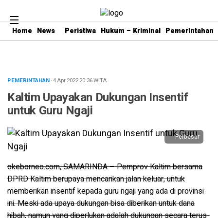
Home
News
Peristiwa
Hukum – Kriminal
Pemerintahan
PEMERINTAHAN
· 4 Apr 2022
20:36
WITA
Kaltim Upayakan Dukungan Insentif
untuk Guru Ngaji
Perbesar
okeborneo.com, SAMARINDA – Pemprov Kaltim bersama
DPRD Kaltim berupaya mencarikan jalan keluar, untuk
memberikan insentif kepada guru ngaji yang ada di provinsi
ini. Meski ada upaya dukungan bisa diberikan untuk dana
hibah, namun yang diperlukan adalah dukungan secara terus-