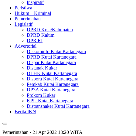
Inspiratif
Peristiwa
Hukum – Kriminal
Pemerintahan
Legislatif
DPRD Kota/Kabupaten
DPRD Kaltim
DPR RI
Advertorial
Diskominfo Kutai Kartanegara
DPRD Kutai Kartanegara
Dispar Kutai Kartanegara
Distanak Kukar
DLHK Kutai Kartanegara
Dispora Kutai Kartanegara
Pemkab Kutai Kartanegara
DP3A Kutai Kartanegara
Prokom Kukar
KPU Kutai Kartanegara
Distransnaker Kutai Kartanegara
Berita IKN
Pemerintahan
· 21 Apr 2022
18:20
WITA