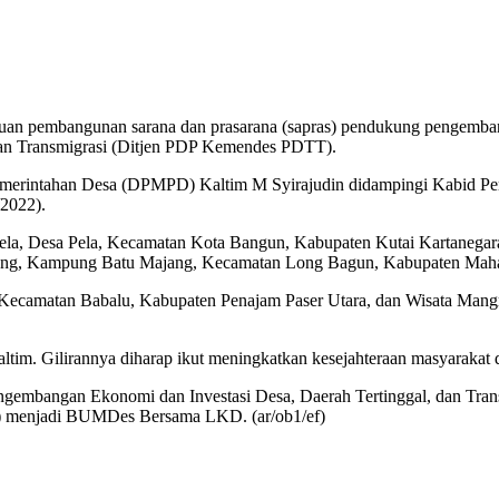
 pembangunan sarana dan prasarana (sapras) pendukung pengembang
an Transmigrasi (Ditjen PDP Kemendes PDTT).
merintahan Desa (DPMPD) Kaltim M Syirajudin didampingi Kabid Pe
/2022).
a Pela, Desa Pela, Kecamatan Kota Bangun, Kabupaten Kutai Kartane
ang, Kampung Batu Majang, Kecamatan Long Bagun, Kabupaten Maha
camatan Babalu, Kabupaten Penajam Paser Utara, dan Wisata Mangr
im. Gilirannya diharap ikut meningkatkan kesejahteraan masyarakat 
engembangan Ekonomi dan Investasi Desa, Daerah Tertinggal, dan Trans
 menjadi BUMDes Bersama LKD. (ar/ob1/ef)