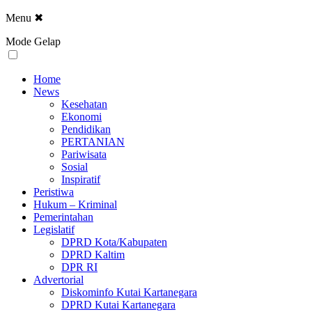
Menu
✖
Mode Gelap
Home
News
Kesehatan
Ekonomi
Pendidikan
PERTANIAN
Pariwisata
Sosial
Inspiratif
Peristiwa
Hukum – Kriminal
Pemerintahan
Legislatif
DPRD Kota/Kabupaten
DPRD Kaltim
DPR RI
Advertorial
Diskominfo Kutai Kartanegara
DPRD Kutai Kartanegara