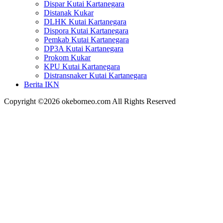
Dispar Kutai Kartanegara
Distanak Kukar
DLHK Kutai Kartanegara
Dispora Kutai Kartanegara
Pemkab Kutai Kartanegara
DP3A Kutai Kartanegara
Prokom Kukar
KPU Kutai Kartanegara
Distransnaker Kutai Kartanegara
Berita IKN
Copyright ©2026 okeborneo.com All Rights Reserved