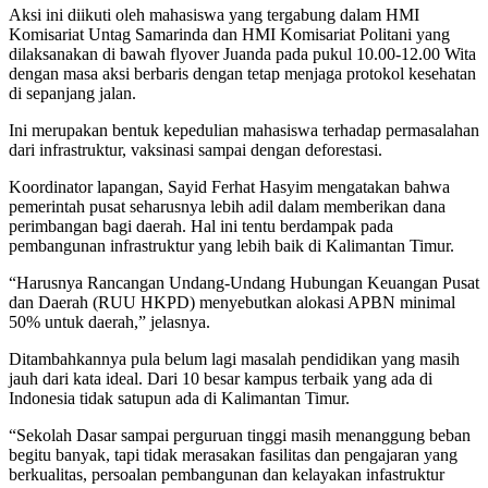
Aksi ini diikuti oleh mahasiswa yang tergabung dalam HMI
Komisariat Untag Samarinda dan HMI Komisariat Politani yang
dilaksanakan di bawah flyover Juanda pada pukul 10.00-12.00 Wita
dengan masa aksi berbaris dengan tetap menjaga protokol kesehatan
di sepanjang jalan.
Ini merupakan bentuk kepedulian mahasiswa terhadap permasalahan
dari infrastruktur, vaksinasi sampai dengan deforestasi.
Koordinator lapangan, Sayid Ferhat Hasyim mengatakan bahwa
pemerintah pusat seharusnya lebih adil dalam memberikan dana
perimbangan bagi daerah. Hal ini tentu berdampak pada
pembangunan infrastruktur yang lebih baik di Kalimantan Timur.
“Harusnya Rancangan Undang-Undang Hubungan Keuangan Pusat
dan Daerah (RUU HKPD) menyebutkan alokasi APBN minimal
50% untuk daerah,” jelasnya.
Ditambahkannya pula belum lagi masalah pendidikan yang masih
jauh dari kata ideal. Dari 10 besar kampus terbaik yang ada di
Indonesia tidak satupun ada di Kalimantan Timur.
“Sekolah Dasar sampai perguruan tinggi masih menanggung beban
begitu banyak, tapi tidak merasakan fasilitas dan pengajaran yang
berkualitas, persoalan pembangunan dan kelayakan infastruktur