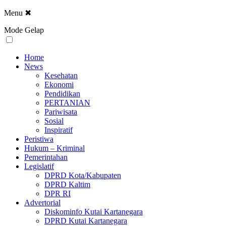
Menu
✖
Mode Gelap
Home
News
Kesehatan
Ekonomi
Pendidikan
PERTANIAN
Pariwisata
Sosial
Inspiratif
Peristiwa
Hukum – Kriminal
Pemerintahan
Legislatif
DPRD Kota/Kabupaten
DPRD Kaltim
DPR RI
Advertorial
Diskominfo Kutai Kartanegara
DPRD Kutai Kartanegara