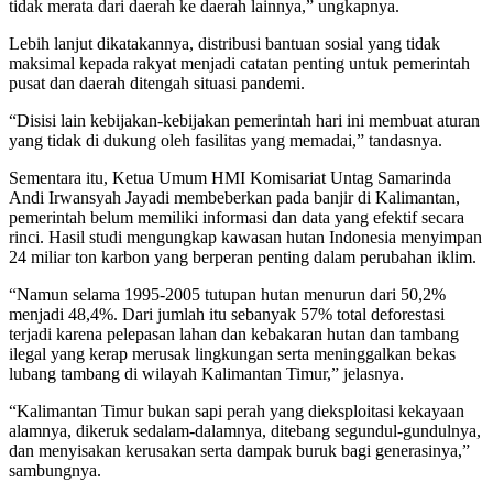
tidak merata dari daerah ke daerah lainnya,” ungkapnya.
Lebih lanjut dikatakannya, distribusi bantuan sosial yang tidak
maksimal kepada rakyat menjadi catatan penting untuk pemerintah
pusat dan daerah ditengah situasi pandemi.
“Disisi lain kebijakan-kebijakan pemerintah hari ini membuat aturan
yang tidak di dukung oleh fasilitas yang memadai,” tandasnya.
Sementara itu, Ketua Umum HMI Komisariat Untag Samarinda
Andi Irwansyah Jayadi membeberkan pada banjir di Kalimantan,
pemerintah belum memiliki informasi dan data yang efektif secara
rinci. Hasil studi mengungkap kawasan hutan Indonesia menyimpan
24 miliar ton karbon yang berperan penting dalam perubahan iklim.
“Namun selama 1995-2005 tutupan hutan menurun dari 50,2%
menjadi 48,4%. Dari jumlah itu sebanyak 57% total deforestasi
terjadi karena pelepasan lahan dan kebakaran hutan dan tambang
ilegal yang kerap merusak lingkungan serta meninggalkan bekas
lubang tambang di wilayah Kalimantan Timur,” jelasnya.
“Kalimantan Timur bukan sapi perah yang dieksploitasi kekayaan
alamnya, dikeruk sedalam-dalamnya, ditebang segundul-gundulnya,
dan menyisakan kerusakan serta dampak buruk bagi generasinya,”
sambungnya.