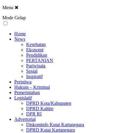
Menu
✖
Mode Gelap
Home
News
Kesehatan
Ekonomi
Pendidikan
PERTANIAN
Pariwisata
Sosial
Inspiratif
Peristiwa
Hukum – Kriminal
Pemerintahan
Legislatif
DPRD Kota/Kabupaten
DPRD Kaltim
DPR RI
Advertorial
Diskominfo Kutai Kartanegara
DPRD Kutai Kartanegara