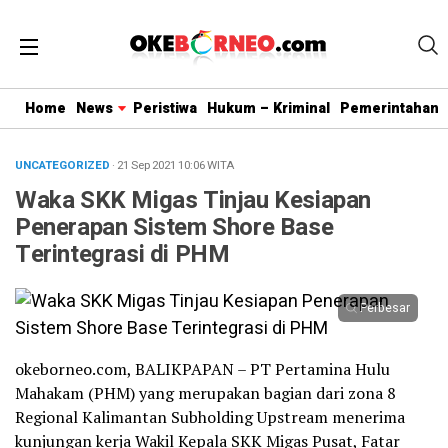
Home
News
Peristiwa
Hukum – Kriminal
Pemerintahan
UNCATEGORIZED
· 21 Sep 2021
10:06
WITA
Waka SKK Migas Tinjau Kesiapan
Penerapan Sistem Shore Base
Terintegrasi di PHM
Perbesar
okeborneo.com, BALIKPAPAN – PT Pertamina Hulu
Mahakam (PHM) yang merupakan bagian dari zona 8
Regional Kalimantan Subholding Upstream menerima
kunjungan kerja Wakil Kepala SKK Migas Pusat, Fatar