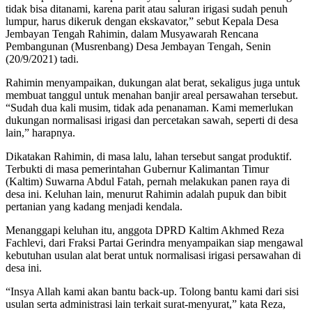
tidak bisa ditanami, karena parit atau saluran irigasi sudah penuh
lumpur, harus dikeruk dengan ekskavator,” sebut Kepala Desa
Jembayan Tengah Rahimin, dalam Musyawarah Rencana
Pembangunan (Musrenbang) Desa Jembayan Tengah, Senin
(20/9/2021) tadi.
Rahimin menyampaikan, dukungan alat berat, sekaligus juga untuk
membuat tanggul untuk menahan banjir areal persawahan tersebut.
“Sudah dua kali musim, tidak ada penanaman. Kami memerlukan
dukungan normalisasi irigasi dan percetakan sawah, seperti di desa
lain,” harapnya.
Dikatakan Rahimin, di masa lalu, lahan tersebut sangat produktif.
Terbukti di masa pemerintahan Gubernur Kalimantan Timur
(Kaltim) Suwarna Abdul Fatah, pernah melakukan panen raya di
desa ini. Keluhan lain, menurut Rahimin adalah pupuk dan bibit
pertanian yang kadang menjadi kendala.
Menanggapi keluhan itu, anggota DPRD Kaltim Akhmed Reza
Fachlevi, dari Fraksi Partai Gerindra menyampaikan siap mengawal
kebutuhan usulan alat berat untuk normalisasi irigasi persawahan di
desa ini.
“Insya Allah kami akan bantu back-up. Tolong bantu kami dari sisi
usulan serta administrasi lain terkait surat-menyurat,” kata Reza,