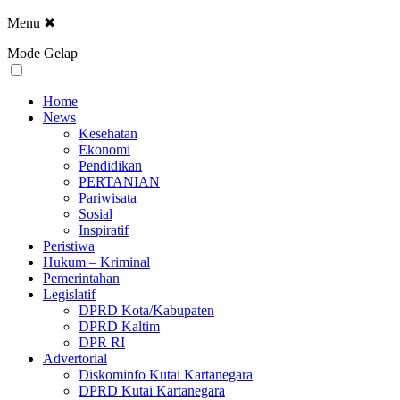
Menu
✖
Mode Gelap
Home
News
Kesehatan
Ekonomi
Pendidikan
PERTANIAN
Pariwisata
Sosial
Inspiratif
Peristiwa
Hukum – Kriminal
Pemerintahan
Legislatif
DPRD Kota/Kabupaten
DPRD Kaltim
DPR RI
Advertorial
Diskominfo Kutai Kartanegara
DPRD Kutai Kartanegara