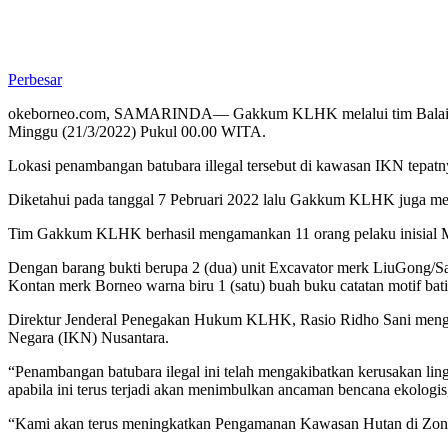
Perbesar
okeborneo.com, SAMARINDA— Gakkum KLHK melalui tim Balai Gakk
Minggu (21/3/2022) Pukul 00.00 WITA.
Lokasi penambangan batubara illegal tersebut di kawasan IKN tepat
Diketahui pada tanggal 7 Pebruari 2022 lalu Gakkum KLHK juga me
Tim Gakkum KLHK berhasil mengamankan 11 orang pelaku inisial M (60
Dengan barang bukti berupa 2 (dua) unit Excavator merk LiuGong/San
Kontan merk Borneo warna biru 1 (satu) buah buku catatan motif bat
Direktur Jenderal Penegakan Hukum KLHK, Rasio Ridho Sani meng
Negara (IKN) Nusantara.
“Penambangan batubara ilegal ini telah mengakibatkan kerusakan lin
apabila ini terus terjadi akan menimbulkan ancaman bencana ekolog
“Kami akan terus meningkatkan Pengamanan Kawasan Hutan di Zona