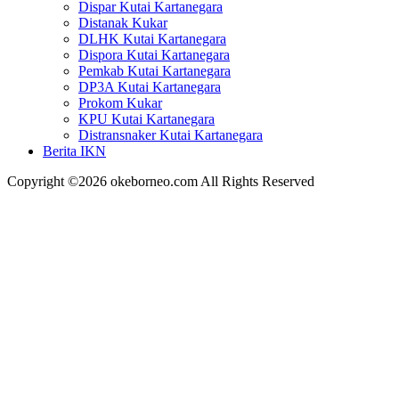
Dispar Kutai Kartanegara
Distanak Kukar
DLHK Kutai Kartanegara
Dispora Kutai Kartanegara
Pemkab Kutai Kartanegara
DP3A Kutai Kartanegara
Prokom Kukar
KPU Kutai Kartanegara
Distransnaker Kutai Kartanegara
Berita IKN
Copyright ©2026 okeborneo.com All Rights Reserved