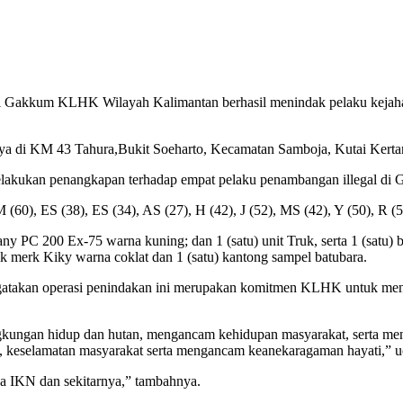
um KLHK Wilayah Kalimantan berhasil menindak pelaku kejahatan 
nya di KM 43 Tahura,Bukit Soeharto, Kecamatan Samboja, Kutai Kerta
lakukan penangkapan terhadap empat pelaku penambangan illegal di 
), ES (38), ES (34), AS (27), H (42), J (52), MS (42), Y (50), R (56
y PC 200 Ex-75 warna kuning; dan 1 (satu) unit Truk, serta 1 (satu) b
ik merk Kiky warna coklat dan 1 (satu) kantong sampel batubara.
atakan operasi penindakan ini merupakan komitmen KLHK untuk men
gkungan hidup dan hutan, mengancam kehidupan masyarakat, serta menim
is, keselamatan masyarakat serta mengancam keanekaragaman hayati,” 
 IKN dan sekitarnya,” tambahnya.