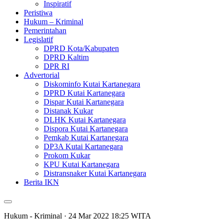
Inspiratif
Peristiwa
Hukum – Kriminal
Pemerintahan
Legislatif
DPRD Kota/Kabupaten
DPRD Kaltim
DPR RI
Advertorial
Diskominfo Kutai Kartanegara
DPRD Kutai Kartanegara
Dispar Kutai Kartanegara
Distanak Kukar
DLHK Kutai Kartanegara
Dispora Kutai Kartanegara
Pemkab Kutai Kartanegara
DP3A Kutai Kartanegara
Prokom Kukar
KPU Kutai Kartanegara
Distransnaker Kutai Kartanegara
Berita IKN
Hukum - Kriminal
· 24 Mar 2022
18:25
WITA