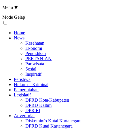
Menu
✖
Mode Gelap
Home
News
Kesehatan
Ekonomi
Pendidikan
PERTANIAN
Pariwisata
Sosial
Inspiratif
Peristiwa
Hukum – Kriminal
Pemerintahan
Legislatif
DPRD Kota/Kabupaten
DPRD Kaltim
DPR RI
Advertorial
Diskominfo Kutai Kartanegara
DPRD Kutai Kartanegara