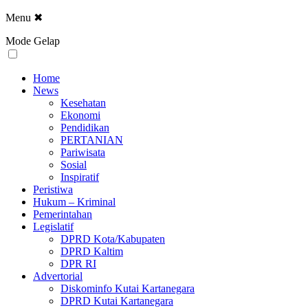
Menu
✖
Mode Gelap
Home
News
Kesehatan
Ekonomi
Pendidikan
PERTANIAN
Pariwisata
Sosial
Inspiratif
Peristiwa
Hukum – Kriminal
Pemerintahan
Legislatif
DPRD Kota/Kabupaten
DPRD Kaltim
DPR RI
Advertorial
Diskominfo Kutai Kartanegara
DPRD Kutai Kartanegara