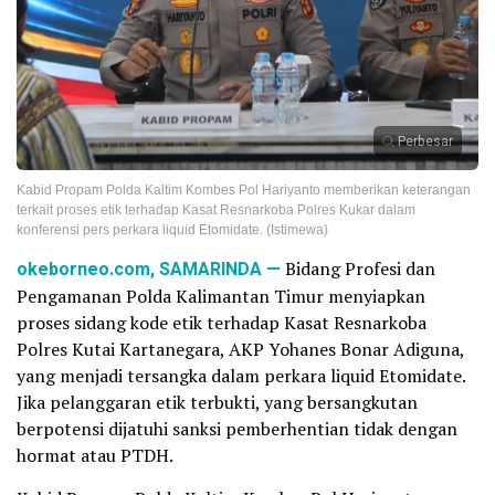
Perbesar
Kabid Propam Polda Kaltim Kombes Pol Hariyanto memberikan keterangan
terkait proses etik terhadap Kasat Resnarkoba Polres Kukar dalam
konferensi pers perkara liquid Etomidate. (Istimewa)
okeborneo.com, SAMARINDA —
Bidang Profesi dan
Pengamanan Polda Kalimantan Timur menyiapkan
proses sidang kode etik terhadap Kasat Resnarkoba
Polres Kutai Kartanegara, AKP Yohanes Bonar Adiguna,
yang menjadi tersangka dalam perkara liquid Etomidate.
Jika pelanggaran etik terbukti, yang bersangkutan
berpotensi dijatuhi sanksi pemberhentian tidak dengan
hormat atau PTDH.