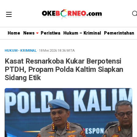
Home
News
Peristiwa
Hukum – Kriminal
Pemerintahan
HUKUM - KRIMINAL
· 18 Mei 2026
18:36
WITA
Kasat Resnarkoba Kukar Berpotensi
PTDH, Propam Polda Kaltim Siapkan
Sidang Etik