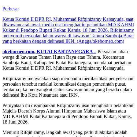
Perbesar
Ketua Komisi II DPR RI, Muhammad Rifqinizamy Karsayuda, saat
diwawancarai awak media usai menghadiri pelantikan MD KAHMI
Kukar di Pendopo Bupati Kukar, Kamis, 18 Juni 2026. Rifqinizamy
menyoroti persoalan lahan warga di kawasan Tahura Samboja Barat
yang berkaitan dengan delineasi IKN. (Angga/okeborneo.com)
okeborneo.com, KUTAI KARTANEGARA –
Persoalan lahan
warga di kawasan Taman Hutan Raya atau Tahura, Kecamatan
Samboja Barat, Kabupaten Kutai Kartanegara, mendapat perhatian
Ketua Komisi II DPR RI, Muhammad Rifqinizamy Karsayuda.
Rifqinizamy menyatakan siap membantu memfasilitasi penyelesaian
persoalan tersebut melalui komunikasi dengan pemerintah pusat,
terutama jika menyangkut status kawasan hutan yang berada dalam
delineasi Ibu Kota Nusantara atau IKN.
Pernyataan itu disampaikan Rifqinizamy usai menghadiri pelantikan
Majelis Daerah Korps Alumni Himpunan Mahasiswa Islam atau
MD KAHMI Kutai Kartanegara di Pendopo Bupati Kukar, Kamis,
18 Juni 2026.
Menurut Rifqinizamy, langkah awal yang perlu dilakukan adalah