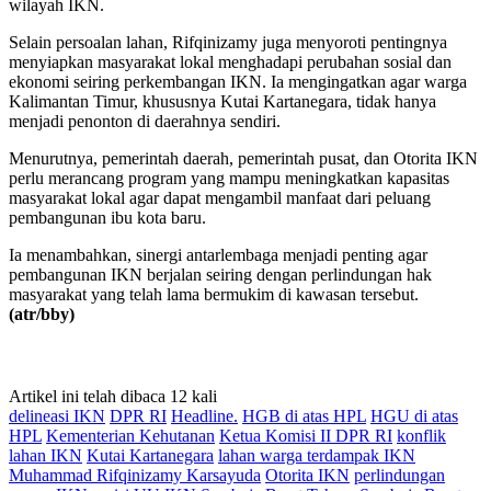
wilayah IKN.
Selain persoalan lahan, Rifqinizamy juga menyoroti pentingnya
menyiapkan masyarakat lokal menghadapi perubahan sosial dan
ekonomi seiring perkembangan IKN. Ia mengingatkan agar warga
Kalimantan Timur, khususnya Kutai Kartanegara, tidak hanya
menjadi penonton di daerahnya sendiri.
Menurutnya, pemerintah daerah, pemerintah pusat, dan Otorita IKN
perlu merancang program yang mampu meningkatkan kapasitas
masyarakat lokal agar dapat mengambil manfaat dari peluang
pembangunan ibu kota baru.
Ia menambahkan, sinergi antarlembaga menjadi penting agar
pembangunan IKN berjalan seiring dengan perlindungan hak
masyarakat yang telah lama bermukim di kawasan tersebut.
(atr/bby)
Artikel ini telah dibaca 12 kali
delineasi IKN
DPR RI
Headline.
HGB di atas HPL
HGU di atas
HPL
Kementerian Kehutanan
Ketua Komisi II DPR RI
konflik
lahan IKN
Kutai Kartanegara
lahan warga terdampak IKN
Muhammad Rifqinizamy Karsayuda
Otorita IKN
perlindungan