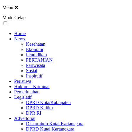
Menu
✖
Mode Gelap
Home
News
Kesehatan
Ekonomi
Pendidikan
PERTANIAN
Pariwisata
Sosial
Inspiratif
Peristiwa
Hukum – Kriminal
Pemerintahan
Legislatif
DPRD Kota/Kabupaten
DPRD Kaltim
DPR RI
Advertorial
Diskominfo Kutai Kartanegara
DPRD Kutai Kartanegara