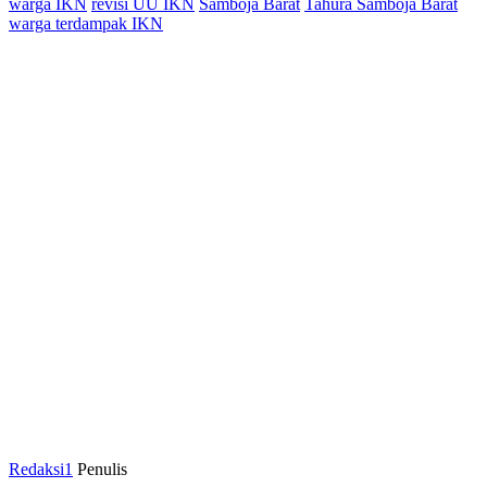
warga IKN
revisi UU IKN
Samboja Barat
Tahura Samboja Barat
warga terdampak IKN
Redaksi1
Penulis