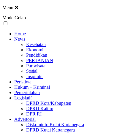
Menu
✖
Mode Gelap
Home
News
Kesehatan
Ekonomi
Pendidikan
PERTANIAN
Pariwisata
Sosial
Inspiratif
Peristiwa
Hukum – Kriminal
Pemerintahan
Legislatif
DPRD Kota/Kabupaten
DPRD Kaltim
DPR RI
Advertorial
Diskominfo Kutai Kartanegara
DPRD Kutai Kartanegara