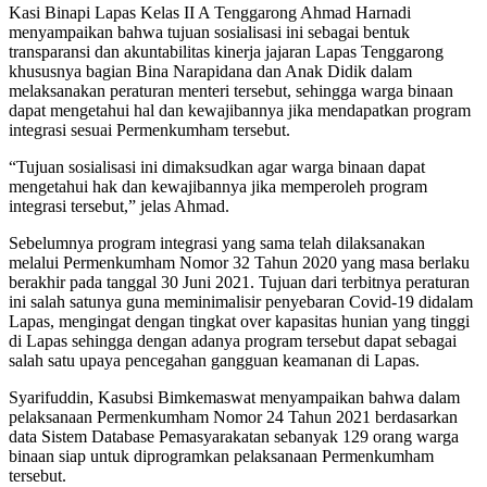
Kasi Binapi Lapas Kelas II A Tenggarong Ahmad Harnadi
menyampaikan bahwa tujuan sosialisasi ini sebagai bentuk
transparansi dan akuntabilitas kinerja jajaran Lapas Tenggarong
khususnya bagian Bina Narapidana dan Anak Didik dalam
melaksanakan peraturan menteri tersebut, sehingga warga binaan
dapat mengetahui hal dan kewajibannya jika mendapatkan program
integrasi sesuai Permenkumham tersebut.
“Tujuan sosialisasi ini dimaksudkan agar warga binaan dapat
mengetahui hak dan kewajibannya jika memperoleh program
integrasi tersebut,” jelas Ahmad.
Sebelumnya program integrasi yang sama telah dilaksanakan
melalui Permenkumham Nomor 32 Tahun 2020 yang masa berlaku
berakhir pada tanggal 30 Juni 2021. Tujuan dari terbitnya peraturan
ini salah satunya guna meminimalisir penyebaran Covid-19 didalam
Lapas, mengingat dengan tingkat over kapasitas hunian yang tinggi
di Lapas sehingga dengan adanya program tersebut dapat sebagai
salah satu upaya pencegahan gangguan keamanan di Lapas.
Syarifuddin, Kasubsi Bimkemaswat menyampaikan bahwa dalam
pelaksanaan Permenkumham Nomor 24 Tahun 2021 berdasarkan
data Sistem Database Pemasyarakatan sebanyak 129 orang warga
binaan siap untuk diprogramkan pelaksanaan Permenkumham
tersebut.