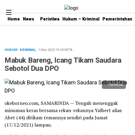
Home
News
Peristiwa
Hukum – Kriminal
Pemerintahan
HUKUM - KRIMINAL
· 1 Mar 2022
19:24
WITA
Mabuk Bareng, Icang Tikam Saudara
Sebotol Dua DPO
Perbesar
okeborneo.com, SAMARINDA — Tengah menenggak
minuman keras bersama rekan-rekannya Yalbert alias
Abet (44) ditikam temannya sendiri pada Jumat
(17/12/2021) lampau.