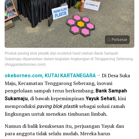
Perbesar
Produk paving blok plastik dan ecobrick hasil olahan Bank Sampah
Sukamaju dipamerkan dalam kegiatan lingkungan di Tenggarong Seberang.
(Angga/okeborneo.com)
okeborneo.com, KUTAI KARTANEGARA
–
Di Desa Suka
Maju, Kecamatan Tenggarong Seberang, inovasi
pengelolaan sampah terus berkembang.
Bank Sampah
Sukamaju
, di bawah kepemimpinan
Yayuk Sehati
, kini
memproduksi
paving blok plastik
sebagai solusi ramah
lingkungan untuk menekan timbunan limbah.
Namun di balik kesuksesan itu, perjuangan Yayuk dan
para anggota tidak selalu mudah. Mereka harus