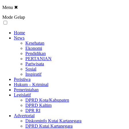
Menu
✖
Mode Gelap
Home
News
Kesehatan
Ekonomi
Pendidikan
PERTANIAN
Pariwisata
Sosial
Inspiratif
Peristiwa
Hukum – Kriminal
Pemerintahan
Legislatif
DPRD Kota/Kabupaten
DPRD Kaltim
DPR RI
Advertorial
Diskominfo Kutai Kartanegara
DPRD Kutai Kartanegara