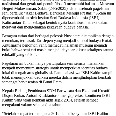
tradisional dan gerak tari penuh filosofi memenuhi halaman Museum
Negeri Mulawarman, Sabtu (24/5/2025), dalam sebuah pagelaran
seni bertajuk “Akar Budaya, Berkreasi Menuju Prestasi.” Acara ini
dipersembahkan oleh Institut Seni Budaya Indonesia (ISBI)
Kalimantan Timur sebagai bentuk nyata kontribusi mereka dalam
merawat dan mengenalkan kekayaan budaya bangsa.
Beragam tarian dari berbagai pelosok Nusantara ditampilkan dengan
memukau, termasuk Tari Jepen yang menjadi simbol budaya Kutai.
Antusiasme penonton yang memadati halaman museum menjadi
bukti bahwa seni tari masih menjadi daya tarik kuat sekaligus sarana
edukatif yang efektif.
Pagelaran ini bukan hanya pertunjukan seni semata, melainkan
menjadi momentum strategis untuk memperkuat identitas budaya
lokal di tengah arus globalisasi. Para mahasiswa ISBI Kaltim tampil
total, menunjukkan dedikasi mereka dalam menghidupkan kembali
semangat berkesenian di Bumi Etam.
Kepala Bidang Pembinaan SDM Pariwisata dan Ekonomi Kreatif
Dispar Kukar, Antoni Kusbiantoro, mengapresiasi komitmen ISBI
Kaltim yang telah kembali aktif sejak 2014, setelah sempat
mengalami vakum selama dua tahun.
“Setelah sempat terhenti pada 2012, kami bersyukur ISBI Kaltim