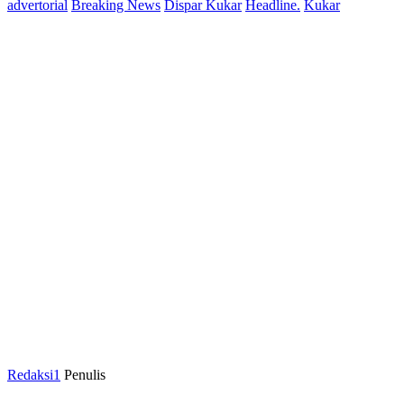
advertorial
Breaking News
Dispar Kukar
Headline.
Kukar
Redaksi1
Penulis