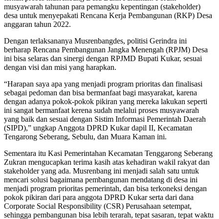
musyawarah tahunan para pemangku kepentingan (stakeholder)
desa untuk menyepakati Rencana Kerja Pembangunan (RKP) Desa
anggaran tahun 2022.
Dengan terlaksananya Musrenbangdes, politisi Gerindra ini
berharap Rencana Pembangunan Jangka Menengah (RPJM) Desa
ini bisa selaras dan sinergi dengan RPJMD Bupati Kukar, sesuai
dengan visi dan misi yang harapkan.
“Harapan saya apa yang menjadi program prioritas dan finalisasi
sebagai pedoman dan bisa bermanfaat bagi masyarakat, karena
dengan adanya pokok-pokok pikiran yang mereka lakukan seperti
ini sangat bermanfaat kerena sudah melalui proses musyawarah
yang baik dan sesuai dengan Sistim Informasi Pemerintah Daerah
(SIPD),” ungkap Anggota DPRD Kukar dapil II, Kecamatan
Tengarong Seberang, Sebulu, dan Muara Kaman ini.
Sementara itu Kasi Pemerintahan Kecamatan Tenggarong Seberang
Zukran mengucapkan terima kasih atas kehadiran wakil rakyat dan
stakeholder yang ada. Musrenbang ini menjadi salah satu untuk
mencari solusi bagaimana pembangunan mendatang di desa ini
menjadi program prioritas pemerintah, dan bisa terkoneksi dengan
pokok pikiran dari para anggota DPRD Kukar serta dari dana
Corporate Social Responsibility (CSR) Perusahaan setempat,
sehingga pembangunan bisa lebih terarah, tepat sasaran, tepat waktu