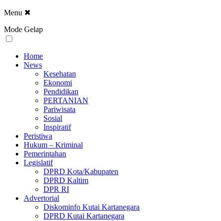
Menu
✖
Mode Gelap
Home
News
Kesehatan
Ekonomi
Pendidikan
PERTANIAN
Pariwisata
Sosial
Inspiratif
Peristiwa
Hukum – Kriminal
Pemerintahan
Legislatif
DPRD Kota/Kabupaten
DPRD Kaltim
DPR RI
Advertorial
Diskominfo Kutai Kartanegara
DPRD Kutai Kartanegara