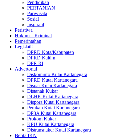
Pendidikan
PERTANIAN
Pariwisata
Sosial
Inspiratif
Peristiwa
Hukum – Kriminal
Pemerintahan
Legislatif
DPRD Kota/Kabupaten
DPRD Kaltim
DPR RI
Advertorial
Diskominfo Kutai Kartanegara
DPRD Kutai Kartanegara
Dispar Kutai Kartanegara
Distanak Kukar
DLHK Kutai Kartanegara
Dispora Kutai Kartanegara
Pemkab Kutai Kartanegara
DP3A Kutai Kartanegara
Prokom Kukar
KPU Kutai Kartanegara
Distransnaker Kutai Kartanegara
Berita IKN