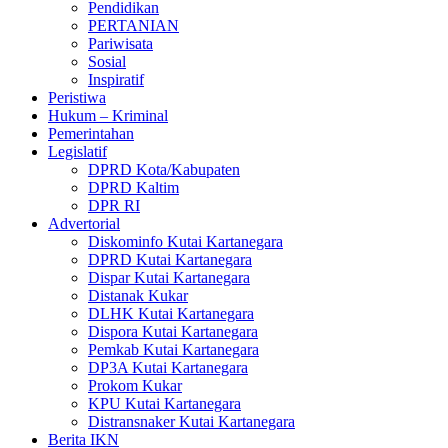
Pendidikan
PERTANIAN
Pariwisata
Sosial
Inspiratif
Peristiwa
Hukum – Kriminal
Pemerintahan
Legislatif
DPRD Kota/Kabupaten
DPRD Kaltim
DPR RI
Advertorial
Diskominfo Kutai Kartanegara
DPRD Kutai Kartanegara
Dispar Kutai Kartanegara
Distanak Kukar
DLHK Kutai Kartanegara
Dispora Kutai Kartanegara
Pemkab Kutai Kartanegara
DP3A Kutai Kartanegara
Prokom Kukar
KPU Kutai Kartanegara
Distransnaker Kutai Kartanegara
Berita IKN