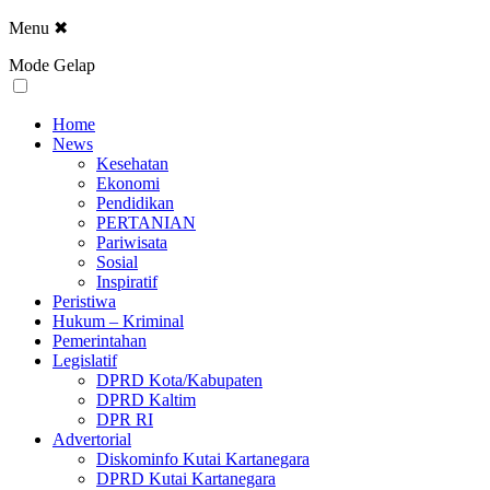
Menu
✖
Mode Gelap
Home
News
Kesehatan
Ekonomi
Pendidikan
PERTANIAN
Pariwisata
Sosial
Inspiratif
Peristiwa
Hukum – Kriminal
Pemerintahan
Legislatif
DPRD Kota/Kabupaten
DPRD Kaltim
DPR RI
Advertorial
Diskominfo Kutai Kartanegara
DPRD Kutai Kartanegara