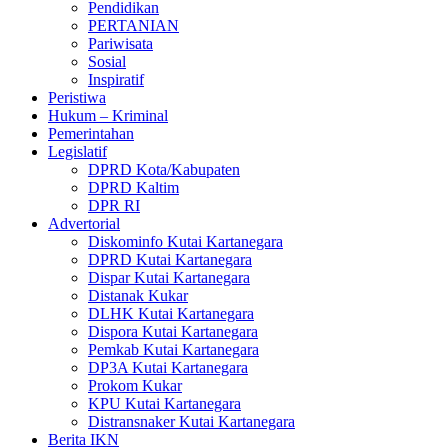
Pendidikan
PERTANIAN
Pariwisata
Sosial
Inspiratif
Peristiwa
Hukum – Kriminal
Pemerintahan
Legislatif
DPRD Kota/Kabupaten
DPRD Kaltim
DPR RI
Advertorial
Diskominfo Kutai Kartanegara
DPRD Kutai Kartanegara
Dispar Kutai Kartanegara
Distanak Kukar
DLHK Kutai Kartanegara
Dispora Kutai Kartanegara
Pemkab Kutai Kartanegara
DP3A Kutai Kartanegara
Prokom Kukar
KPU Kutai Kartanegara
Distransnaker Kutai Kartanegara
Berita IKN