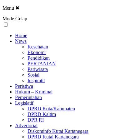
Menu
✖
Mode Gelap
Home
News
Kesehatan
Ekonomi
Pendidikan
PERTANIAN
Pariwisata
Sosial
Inspiratif
Peristiwa
Hukum – Kriminal
Pemerintahan
Legislatif
DPRD Kota/Kabupaten
DPRD Kaltim
DPR RI
Advertorial
Diskominfo Kutai Kartanegara
DPRD Kutai Kartanegara