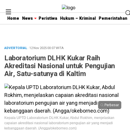
Home
News
Peristiwa
Hukum – Kriminal
Pemerintahan
ADVERTORIAL
· 12 Nov 2025
00:07
WITA
Laboratorium DLHK Kukar Raih
Akreditasi Nasional untuk Pengujian
Air, Satu-satunya di Kaltim
Perbesar
Kepala UPTD Laboratorium DLHK Kukar, Abdul Rokhim, menjelaskan
capaian akreditasi nasional laboratorium pengujian air yang menjadi
kebanggaan daerah. (Angga/okeborneo.com)