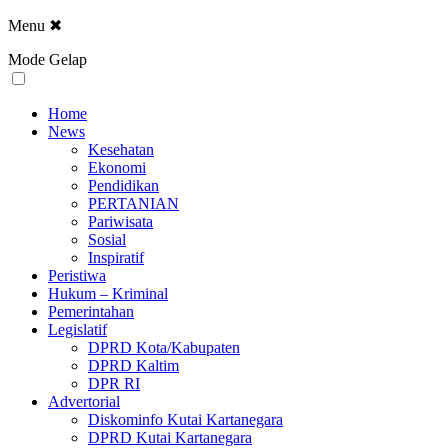
Menu
✖
Mode Gelap
Home
News
Kesehatan
Ekonomi
Pendidikan
PERTANIAN
Pariwisata
Sosial
Inspiratif
Peristiwa
Hukum – Kriminal
Pemerintahan
Legislatif
DPRD Kota/Kabupaten
DPRD Kaltim
DPR RI
Advertorial
Diskominfo Kutai Kartanegara
DPRD Kutai Kartanegara