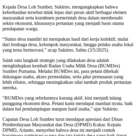
Kepala Desa Loh Sumber, Sukirno, mengungkapkan bahwa
keberhasilan tersebut tidak lepas dari peran aktif berbagai elemen
masyarakat serta komitmen pemerintah desa dalam membenahi
sektor ekonomi, khususnya pertanian yang menjadi basis utama
pendapatan warga.
“Status desa mandiri ini merupakan hasil dari kerja kolektif, mulai
dari lembaga desa, kelompok masyarakat, hingga pelaku usaha lokal
yang terus berinovasi,” ucap Sukirno, Sabtu (3/5/2025).
Salah satu langkah strategis yang dilakukan desa adalah
menghidupkan kembali Badan Usaha Milik Desa (BUMDes)
Sumber Purnama. Melalui BUMDes ini, para petani dibekali
dukungan usaha, akses permodalan, serta jalur pemasaran yang
lebih efisien, sehingga meningkatkan nilai tambah produk pertanian
mereka.
“BUMDes yang sebelumnya kurang aktif, kini menjadi tulang
punggung ekonomi desa. Petani kami mendapat manfaat nyata, baik
dalam hal pendampingan maupun hasil usaha,” ujar Sukirno.
Capaian Desa Loh Sumber turut mendapat apresiasi dari Dinas
Pemberdayaan Masyarakat dan Desa (DPMD) Kukar. Kepala
DPMD, Arianto, menyebut bahwa desa ini menjadi contoh
bagaimana partisipasi warga dan tata kelola desa yang baik dapat