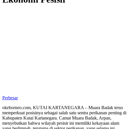
Perbesar
okeborneo.com, KUTAI KARTANEGARA – Muara Badak terus
memperkuat posisinya sebagai salah satu sentra perikanan penting di
Kabupaten Kutai Kartanegara. Camat Muara Badak, Arpan,
menyebutkan bahwa wilayah pesisir ini memiliki kekayaan alam
yang berlimpah, terutama di sektor perikanan, yang selama ini