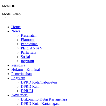
Menu
✖
Mode Gelap
Home
News
Kesehatan
Ekonomi
Pendidikan
PERTANIAN
Pariwisata
Sosial
Inspiratif
Peristiwa
Hukum – Kriminal
Pemerintahan
Legislatif
DPRD Kota/Kabupaten
DPRD Kaltim
DPR RI
Advertorial
Diskominfo Kutai Kartanegara
DPRD Kutai Kartanegara