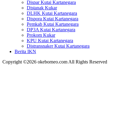
Dispar Kutai Kartanegara
Distanak Kukar
DLHK Kutai Kartanegara
Dispora Kutai Kartanegara
Pemkab Kutai Kartanegara
DP3A Kutai Kartanegara
Prokom Kukar
KPU Kutai Kartanegara
Distransnaker Kutai Kartanegara
Berita IKN
Copyright ©2026 okeborneo.com All Rights Reserved