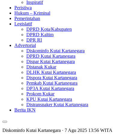
Inspiratif
Peristiwa
Hukum – Kriminal
Pemerintahan
Legislatif
DPRD Kota/Kabupaten
DPRD Kaltim
DPR RI
Advertorial
Diskominfo Kutai Kartanegara
DPRD Kutai Kartanegara
Dispar Kutai Kartanegara
Distanak Kukar
DLHK Kutai Kartanegara
Dispora Kutai Kartanegara
Pemkab Kutai Kartanegara
DP3A Kutai Kartanegara
Prokom Kukar
KPU Kutai Kartanegara
Distransnaker Kutai Kartanegara
Berita IKN
Diskominfo Kutai Kartanegara
· 7 Agu 2025
13:56
WITA