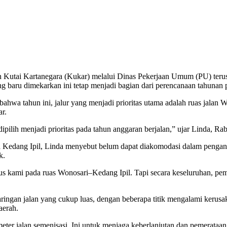
 Kartanegara (Kukar) melalui Dinas Pekerjaan Umum (PU) terus me
g baru dimekarkan ini tetap menjadi bagian dari perencanaan tahunan
wa tahun ini, jalur yang menjadi prioritas utama adalah ruas jalan 
r.
dipilih menjadi prioritas pada tahun anggaran berjalan,” ujar Linda, Ra
 Kedang Ipil, Linda menyebut belum dapat diakomodasi dalam pengangg
k.
kus kami pada ruas Wonosari–Kedang Ipil. Tapi secara keseluruhan, p
ngan jalan yang cukup luas, dengan beberapa titik mengalami kerusak
aerah.
ometer jalan semenisasi. Ini untuk menjaga keberlanjutan dan pemerataa