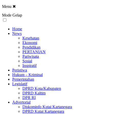
Menu
✖
Mode Gelap
Home
News
Kesehatan
Ekonomi
Pendidikan
PERTANIAN
Pariwisata
Sosial
Inspiratif
Peristiwa
Hukum – Kriminal
Pemerintahan
Legislatif
DPRD Kota/Kabupaten
DPRD Kaltim
DPR RI
Advertorial
Diskominfo Kutai Kartanegara
DPRD Kutai Kartanegara