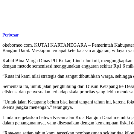
Perbesar
okeborneo.com, KUTAI KARTANEGARA – Pemerintah Kabupaten Kutai
Bangun Darat. Meskipun terdapat keterbatasan anggaran, wilayah yan
Kabid Bina Marga Dinas PU Kukar, Linda Juniarti, mengungkapkan bah
dengan metode semenisasi menggunakan anggaran sekitar Rp1,6 milia
“Ruas ini kami nilai strategis dan sangat dibutuhkan warga, sehingga 
Sementara itu, untuk jalan penghubung dari Dusun Ketapang ke Desa
efisiensi dan penyesuaian terhadap skala prioritas yang lebih mendesa
“Untuk jalan Ketapang belum bisa kami tangani tahun ini, karena fo
skema jangka menengah,” terangnya.
Linda menjelaskan bahwa Kecamatan Kota Bangun Darat memiliki jari
dalam penanganannya, yang disesuaikan dengan kemampuan fiskal d
“Rata-rata setiap tahun kami targetkan pembangunan sekitar tiga kil