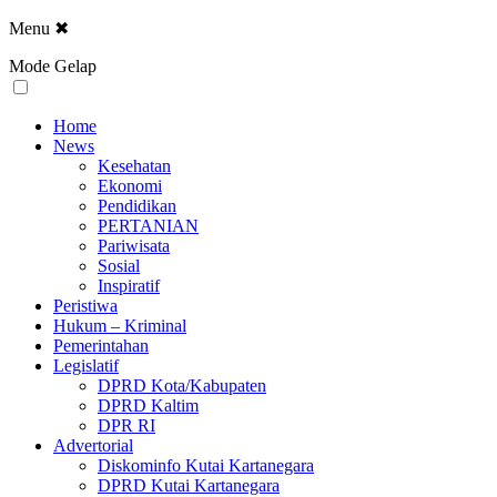
Menu
✖
Mode Gelap
Home
News
Kesehatan
Ekonomi
Pendidikan
PERTANIAN
Pariwisata
Sosial
Inspiratif
Peristiwa
Hukum – Kriminal
Pemerintahan
Legislatif
DPRD Kota/Kabupaten
DPRD Kaltim
DPR RI
Advertorial
Diskominfo Kutai Kartanegara
DPRD Kutai Kartanegara