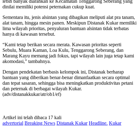
lebih banyak diarahkan ke Kecamatan Tenggarong Seberang yang
dinilai memiliki potensi peternakan cukup kuat.
Sementara itu, jenis alsintan yang dibagikan meliputi alat pra tanam,
alat tanam, hingga mesin panen. Meskipun Distanak Kukar memiliki
lima wilayah prioritas, penyaluran bantuan alsintan tidak terbatas
hanya di kawasan tersebut.
“Kami tetap berikan secara merata. Kawasan prioritas seperti
Sebulu, Muara Kaman, Loa Kulu, Tenggarong Seberang, dan
Marang Kayu memang jadi fokus, tapi wilayah lain juga tetap kami
akomodasi,” tambahnya.
Dengan pendekatan berbasis kelompok ini, Distanak berharap
bantuan yang diberikan benar-benar dimanfaatkan secara optimal
dan tepat sasaran, sehingga bisa meningkatkan produktivitas petani
dan peternak di berbagai wilayah Kukar.
(adv/distanakkukar/atr/ob1/ef)
Artikel ini telah dibaca 17 kali
advertorial
Breaking News
Distanak Kukar
Headline.
Kukar